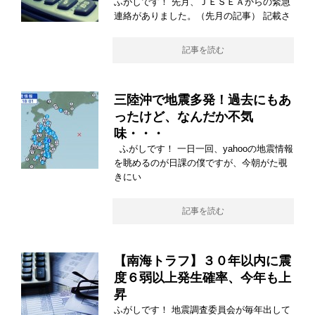
ふがしです！ 先月、ＪＥＳＥＡからの緊急
連絡がありました。（先月の記事） 記載さ
記事を読む
三陸沖で地震多発！過去にもあ
ったけど、なんだか不気
味・・・
ふがしです！ 一日一回、yahooの地震情報
を眺めるのが日課の僕ですが、今朝がた覗
きにい
記事を読む
【南海トラフ】３０年以内に震
度６弱以上発生確率、今年も上
昇
ふがしです！ 地震調査委員会が毎年出して