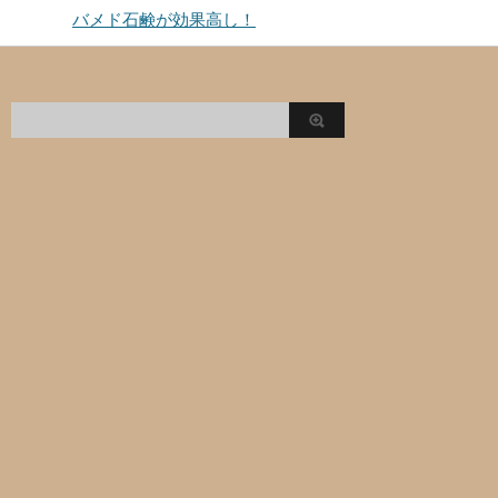
バメド石鹸が効果高し！