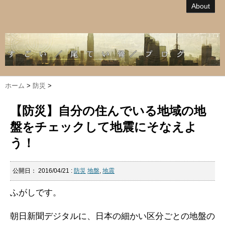
About
ホーム
>
防災
>
【防災】自分の住んでいる地域の地
盤をチェックして地震にそなえよ
う！
公開日：
2016/04/21
:
防災
地盤
,
地震
ふがしです。
朝日新聞デジタルに、日本の細かい区分ごとの地盤の