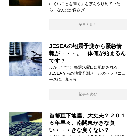
にくいことを聞く」をぼんやり見ていた
ら、なんだか良さげ
記事を読む
JESEAの地震予測から緊急情
報が・・・。一体何が始まるん
です？
ふがしです！ 毎週水曜日に配信される、
JESEAからの地震予測メールのヘッドニュ
ースに、真っ赤
記事を読む
首都直下地震、大丈夫？２０１
６年早々、南関東がきな臭
い・・・きな臭くない？