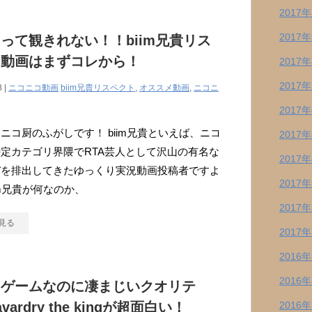
2017
2017
って観きれない！！biim兄貴リス
ト動画はまずコレから！
2017
2017
8 |
ニコニコ動画
biim兄貴リスペクト
,
オススメ動画
,
ニコニ
2017
ニコ厨のふがしです！ biim兄貴といえば、ニコ
2017
定カテゴリ界隈でRTA芸人として沢山の有名な
2017
バを排出してきたゆっくり実況動画投稿者ですよ
2017
iim兄貴が何なのか、
2017
見る
2017
2016
2016
ーゲームなのに凄まじいクオリテ
vardry the kingが超面白い！
2016