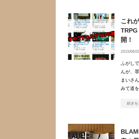
これ
TRP
開！
2015/06/2
ふがしで
んが、
まいさ
みて道
続きを
BLA