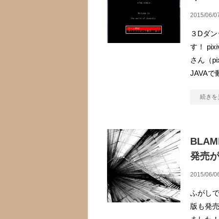
2015/06/0
３Dダン
す！ p
さん（p
JAVAで
続きを
BLA
発売
2015/06/0
ふがしで
版も発売