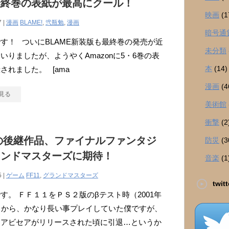
最終巻の表紙が最高にクール！
映画
(1
7 |
漫画
BLAME!
,
弐瓶勉
,
漫画
暗号通
す！ ついにBLAME新装版も最終巻の発売が近
未分類
いりましたが、ようやくAmazonに5・6巻の表
本
(14)
されました。 [ama
漫画
(4
見る
美術館
衝撃
(2
1の後継作品、ファイナルファンタジ
防災
(3
ランドマスターズに期待！
音楽
(1
5 |
ゲーム
FF11
,
グランドマスターズ
twitt
す。 ＦＦ１１をＰＳ２版のβテスト時（2001年
）から、かなり長い事プレイしていた僕ですが、
にアビセアがリリースされた頃に引退…というか