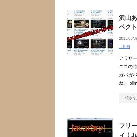
沢山あ
ペク
2015/06/0
コ動画
アラサー
ニコの特
ガバガ
ね。 b
続きを
フリ
ィ！Ja