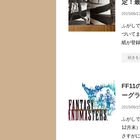
定！
2015/06/1
ふがしで
づいてま
紙が登録
続きを
FF1
ーグ
2015/06/1
ふがしで
12月末
さすが