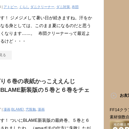
8 |
アトピー
,
くらし
ダニクリーナー
,
ダニ対策
,
布団
す！ ジメジメして暑い日が続きますね。汗をか
くなる身としては、このまま夏になるのだと思う
重くなります……。 布団クリーナーって最近よ
けるけど・・・
見る
ぱり６巻の表紙かっこええんじ
BLAME新装版の５巻と６巻をチェ
お友
！
7 |
漫画
BLAME!
,
弐瓶勉
,
漫画
FF14ク
素材個数
す！ ついにBLAME新装版の最終巻、５巻と６
されましたね。（amaポチの仕方に失敗したが