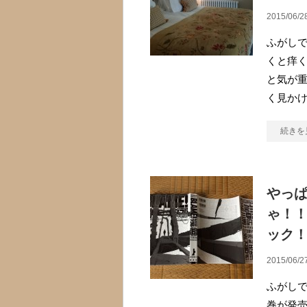
2015/06/2
ふがしで
くと痒
と気が
く見か
続きを
やっ
ゃ！！
ック
2015/06/2
ふがしで
巻が発売