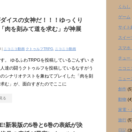
くらし
ゲーム
がダイスの女神だ！！！ゆっくり
サイト
G「肉を刻みて道を求む」が神展
スイー
スマホ
0 |
ニコニコ動画
クトゥルフTRPG
,
ニコニコ動画
チュー
す。 ゆるふわTRPGを投稿しているごんずい さ
罪人達の闘うクトゥルフを投稿しているなすがう
ニコニ
んのシナリオテストを兼ねてプレイした「肉を刻
ニュー
を求む」が、面白すぎたのでここに
創作
(5
見る
動物
(4
家電・
旅行
(5
ME!新装版の5巻と6巻の表紙が決
日記
(3