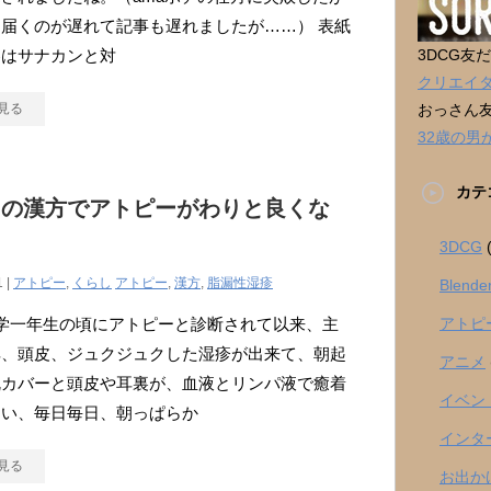
届くのが遅れて記事も遅れましたが……） 表紙
巻はサナカンと対
3DCG友
クリエイ
見る
おっさん
32歳の
カテ
ての漢方でアトピーがわりと良くな
！
3DCG
(
1 |
アトピー
,
くらし
アトピー
,
漢方
,
脂漏性湿疹
Blende
学一年生の頃にアトピーと診断されて以来、主
アトピ
耳、頭皮、ジュクジュクした湿疹が出来て、朝起
アニメ
枕カバーと頭皮や耳裏が、血液とリンパ液で癒着
イベン
まい、毎日毎日、朝っぱらか
インタ
見る
お出か