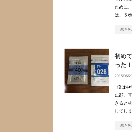
ために、
は、５
続きを
初め
った
2015/06/2
僕は中
に顔、
きると
してし
続きを