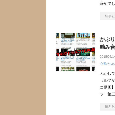
辞めてし
続きを
かぶ
噛み
2015/06/1
心者たち
ふがし
ゥルフが
コ動画
フ 第
続きを