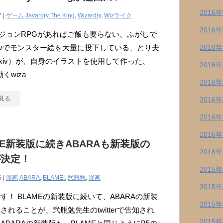
2016
7 |
ゲーム
Javardry The King
,
Wizardry
,
Wizライク
2016
ジョンRPGがあればご飯も要らない、ふがしで
ixivでモンスター絵を大量に投下している、とり夫
2016
ixiv）が、自身のイラストを使用して作った、
2016
動くwiza
2016
見る
2016
2016
2016
ME新装版に続きABARAも新装版の
2016
が決定！
2015
6 |
漫画
ABARA
,
BLAME!
,
弐瓶勉
,
漫画
2015
す！ BLAMEの新装版に続いて、ABARAの新装
2015
されることが、弐瓶勉先生のtwitterで告知され
2015