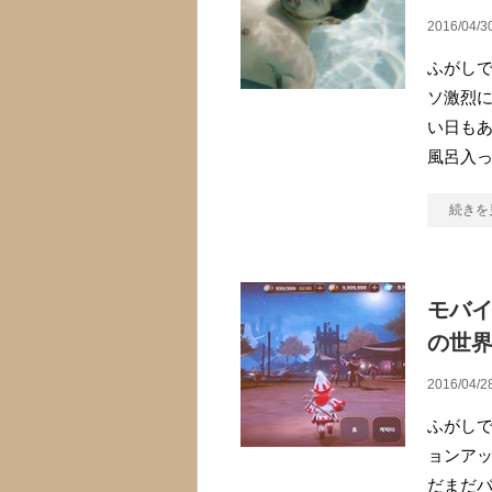
2016/04/3
ふがしで
ソ激烈
い日も
風呂入
続きを
モバイ
の世界が
2016/04/2
ふがしで
ョンア
だまだバ