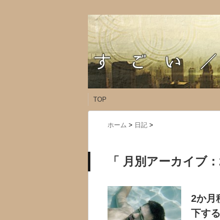
TOP
ホーム
>
日記
>
「 月別アーカイブ：2
2か月
下す