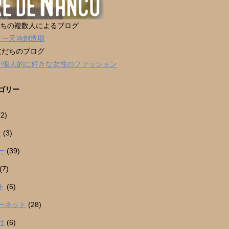
だちの複数人によるブログ
ター天地創造期
友だちのブログ
男が個人的に好きな女性のファッション
ゴリー
2)
r
(3)
ー
(39)
(7)
ト
(6)
ーネット
(28)
け
(6)