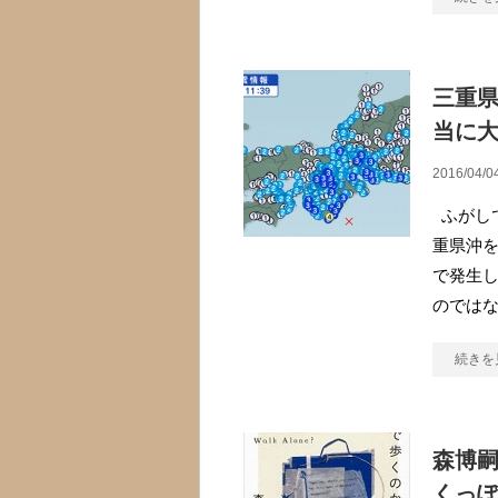
三重
当に
2016/04/0
ふがしで
重県沖
で発生
のでは
続きを
森博嗣
くっ