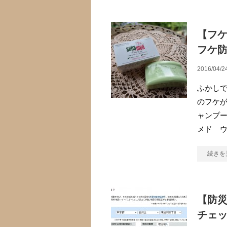
【フ
フケ
2016/04/2
ふかしで
のフケ
ャンプ
メド ウ
続きを
【防
チェ