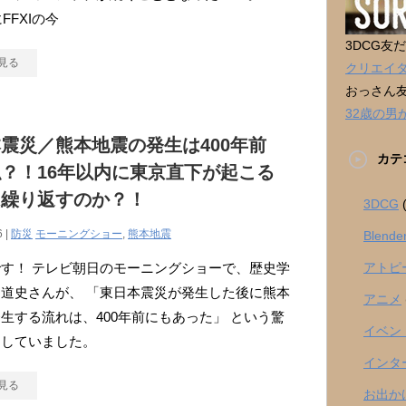
にFFXIの今
3DCG友
見る
クリエイ
おっさん
32歳の
震災／熊本地震の発生は400年前
カテ
？！16年以内に東京直下が起こる
は繰り返すのか？！
3DCG
(
6 |
防災
モーニングショー
,
熊本地震
Blende
す！ テレビ朝日のモーニングショーで、歴史学
アトピ
道史さんが、 「東日本震災が発生した後に熊本
アニメ
生する流れは、400年前にもあった」 という驚
イベン
をしていました。
インタ
見る
お出か