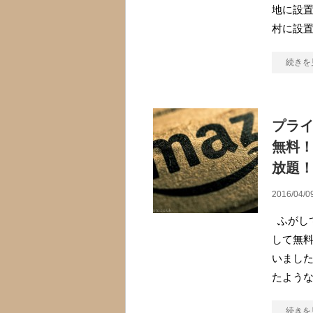
地に設置
村に設置
続きを
プライ
無料
放題
2016/04/0
ふがしで
して無
いました
たよう
続きを