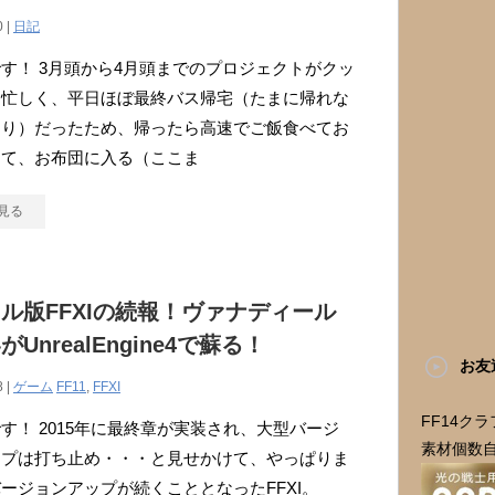
0 |
日記
す！ 3月頭から4月頭までのプロジェクトがクッ
に忙しく、平日ほぼ最終バス帰宅（たまに帰れな
あり）だったため、帰ったら高速でご飯食べてお
って、お布団に入る（ここま
見る
ル版FFXIの続報！ヴァナディール
UnrealEngine4で蘇る！
お友
8 |
ゲーム
FF11
,
FFXI
FF14ク
す！ 2015年に最終章が実装され、大型バージ
素材個数
ップは打ち止め・・・と見せかけて、やっぱりま
ージョンアップが続くこととなったFFXI。