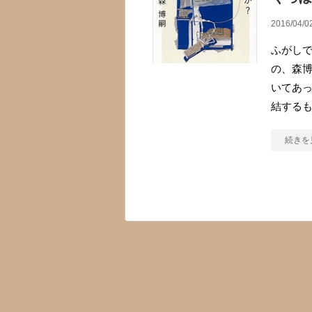
2016/04/0
ふがしで
の、森
いてあっ
結する
続きを