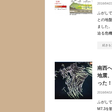
2016/04/2
ふがしで
との地
ました。
迫る危機
続きを
南西
地震、
った
2016/04/1
ふがしで
M7.3