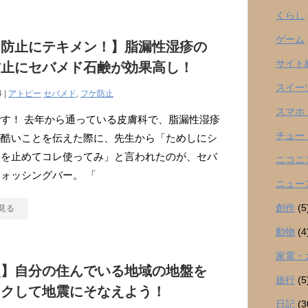
くらし
ゲーム
ケ防止にテキメン！】脂漏性湿疹の
サイト
防止にセバメド石鹸が効果高し！
スイー
4 |
アトピー
セバメド
,
フケ防止
スマホ
す！ 去年から通っている皮膚科で、脂漏性湿疹
チュー
が酷いことを伝えた際に、先生から「ためしにシ
ーを止めてコレ使ってみ」と言われたのが、セバ
ニコニ
ォッシングバー。 「
ニュー
創作
(5
見る
動物
(4
家電・
災】自分の住んでいる地域の地盤を
旅行
(5
ックして地震にそなえよう！
日記
(3