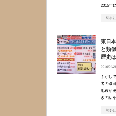
2015年
続きを
東日本
と類似
歴史
2016/04/2
ふがしで
者の磯田
地震が発
きの話
続きを