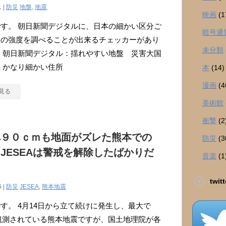
1 |
防災
地盤
,
地震
映画
(1
す。 朝日新聞デジタルに、日本の細かい区分ご
暗号通
盤の強度を調べることが出来るチェッカーがあり
未分類
 朝日新聞デジタル：揺れやすい地盤 災害大国
 かなり細かい住所
本
(14)
漫画
(4
見る
美術館
衝撃
(2
へ９０ｃｍも地面がズレた熊本での
防災
(3
JESEAは警戒を解除したばかりだ
音楽
(1
！
twitt
6 |
防災
JESEA
,
熊本地震
す。 4月14日から立て続けに発生し、最大で
を観測されている熊本地震ですが、国土地理院が各