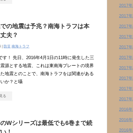
2017
2017
県での地震は予兆？南海トラフは本
2017
大丈夫？
2017
4 |
防災
南海トラフ
2017
す！ 先日、2016年4月1日の11時に発生した三
2017
を震源とする地震、これは東南海プレートの境界
2017
した地震とのことで、南海トラフをは関連がある
2017
ないか？と囁
2017
見る
2017
2016
2016
のWシリーズは最低でも6巻まで続
2016
ぽい！