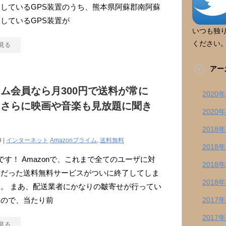
しているGPS装置のうち、熊本県阿蘇郡南阿蘇
しているGPS装置が
いつも独
ください
見る
アー
ム会員なら月300円で送料が常に
2020
！さらに映画や音楽も見放題に聞き
2020
！
2018
9 |
インターネット
Amazonプライム
,
送料無料
2018
す！ Amazonで、これまで全てのユーザに対
2018
料だった送料無料サービスがついに終了してしま
2018
。 まあ、配送業者にかなりの皺寄せが行ってい
なので、当たり前
2017
2017
見る