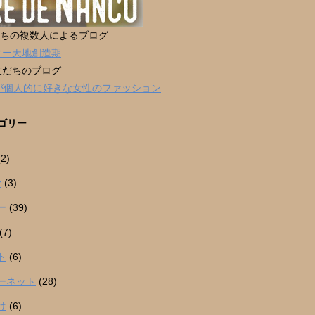
だちの複数人によるブログ
ター天地創造期
友だちのブログ
男が個人的に好きな女性のファッション
ゴリー
2)
r
(3)
ー
(39)
(7)
ト
(6)
ーネット
(28)
け
(6)