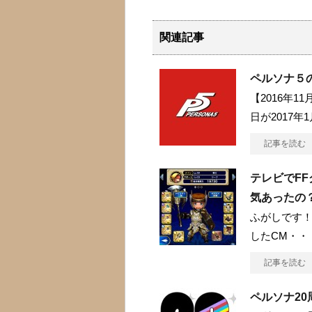
関連記事
ペルソナ５
【2016年1
日が2017年
記事を読む
テレビでF
気あったの
ふがしです！
したCM・・
記事を読む
ペルソナ2