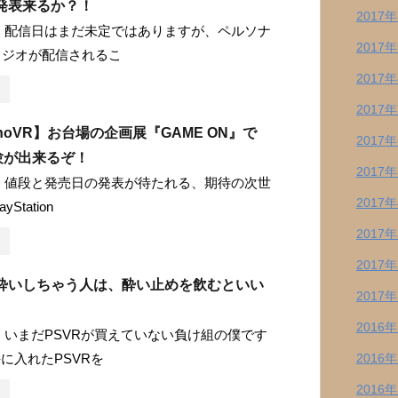
の発表来るか？！
2017
 配信日はまだ未定ではありますが、ペルソナ
2017
ラジオが配信されるこ
2017
2017
atinoVR】お台場の企画展『GAME ON』で
2017
験が出来るぞ！
2017
 値段と発売日の発表が待たれる、期待の次世
2017
Station
2017
2017
3D酔いしちゃう人は、酔い止めを飲むといい
2017
2016
 いまだPSVRが買えていない負け組の僕です
に入れたPSVRを
2016
2016