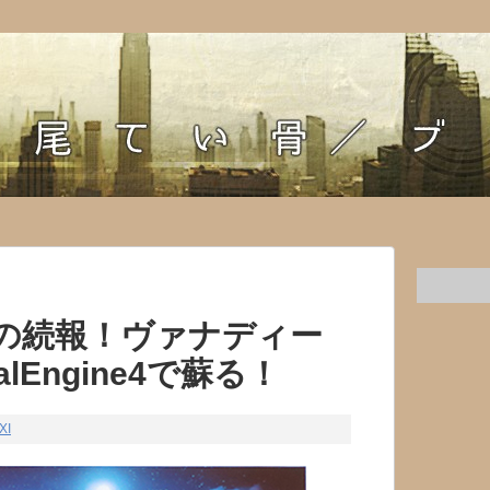
Iの続報！ヴァナディー
lEngine4で蘇る！
XI