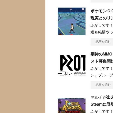
ポケモンＧ
現実とのリ
ふがしです！
達も結構や
記事を読む
期待のMM
スト募集開
ふがしです！
ン、ブルー
記事を読む
マルチが出来る
Steamに登
ふがしです！