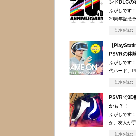
ンドDLC
ふがしです！
20周年記念
記事を読む
【PlaySt
PSVRの体
ふがしです！
代ハード、Play
記事を読む
PSVRで
かも？！
ふがしです！
が、友人が手
記事を読む