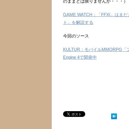
のままとは限りませんが・・・）
GAME WATCH：「FFXI」
ト」を解説する
今回のソース
KULTUR：モバイルMMORPG「フ
Engine 4で開発中