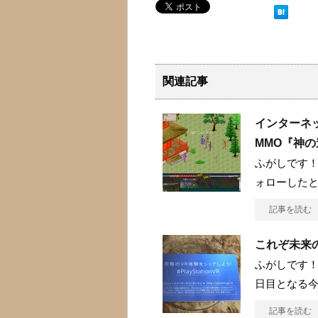
関連記事
インターネ
MMO『神
ふがしです！ 
ォローした
記事を読む
これぞ未来の
ふがしです！
日目となる今
記事を読む