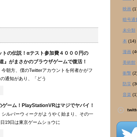
映画
(1
暗号通
未分類
本
(14)
漫画
(4
ットの伝説！αテスト参加費４０００円の
の道』がまさかのブラウザゲームで復活！
美術館
今朝方、僕のTwitterアカウントを何者かがフ
衝撃
(2
との通知があり、「どう
防災
(3
音楽
(1
ゲーム！PlayStationVRはマジでヤバイ！
twitt
 シルバーウィークがようやく始まり、その一
日19日は東京ゲームショウに