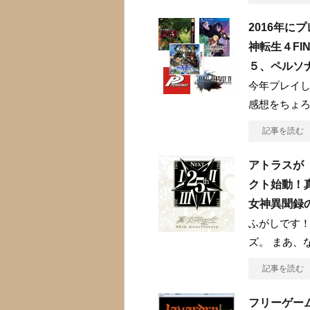
2016年に
神転生４FI
５、ペルソナ
今年プレイ
感想をちょ
記事を読む
アトラスが
クト始動！
女神異聞録
ふがしです！
ズ。 まあ、
記事を読む
フリーゲーム