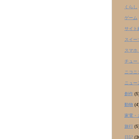
くらし
ゲーム
サイト
スイー
スマホ
チュー
ニコニ
ニュー
創作
(5
動物
(4
家電・
旅行
(5
日記
(3