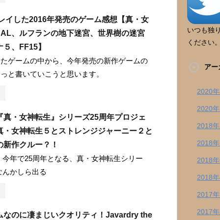
プレイした2016年発売のゲーム感想【真・女
いつも独
NAL、ルフランの地下迷宮、世界樹の迷宮
ください
５、FF15】
したゲームの中から、今年発売の新作ゲームの
アー
ろっと書いていこうと思います。
2020
2020
『真・女神転生』シリーズ25周年プロジェ
2018
真・女神転生５とストレンジジャーニー２と
2018
の新作クルー？！
 今年で25周年となる、真・女神転生シリー
2018
なんかしら出る
2018
2017
2017
なのに凄まじいクオリティ！Javardry the