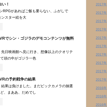
面白い！
2017
ンRPGがあればご飯も要らない、ふがしで
2017
vでモンスター絵を大
2017
2017
2017
ationVRでシン・ゴジラのデモコンテンツが無料
2017
 先日映画館へ見に行き、想像以上のクオリテ
2017
れて頭の中がゴジラ一色
2017
2017
tionVRの予約戦争の結果
2017
 結果は負けました。まだビックカメラの抽選
2016
けど、まああ、だめでし
2016
2016