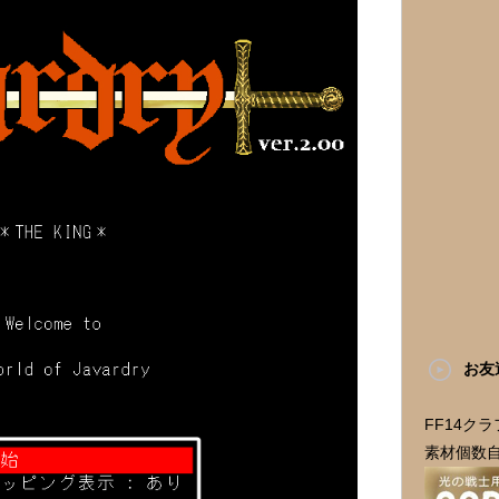
お友
FF14ク
素材個数