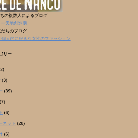
だちの複数人によるブログ
ター天地創造期
友だちのブログ
男が個人的に好きな女性のファッション
ゴリー
2)
r
(3)
ー
(39)
(7)
ト
(6)
ーネット
(28)
け
(6)