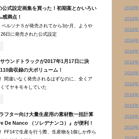
2016
の公式設定画集を買った！初期案とかいろい
ム感満点！
2016
 ペルソナ５が発売されてから3か月、ようや
2016
月26日に発売された公式設定
2016
2016
サウンドトラックが2017年1月17日に決
2016
110曲収録の大ボリューム！
2016
！ 間違いなく発売されるはずなのに、全くア
2016
なくてヤキモキしていた
2016
2015
】クラフター向け大量生産用の素材数一括計算
2015
e De Nanco （ソレデナンコ）』が便利！
2015
 FF14で生産を行う際、生産物を1個しか作ら
2015