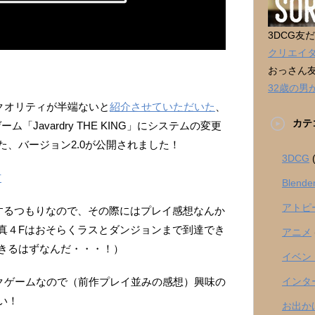
3DCG友
クリエイ
おっさん
32歳の
クオリティが半端ないと
紹介させていただいた
、
カテ
ム「Javardry THE KING」にシステムの変更
、バージョン2.0が公開されました！
3DCG
(
布
Blende
アトピ
するつもりなので、その際にはプレイ感想なんか
真４Fはおそらくラスとダンジョンまで到達でき
アニメ
きるはずなんだ・・・！）
イベン
インタ
イクゲームなので（前作プレイ並みの感想）興味の
い！
お出か