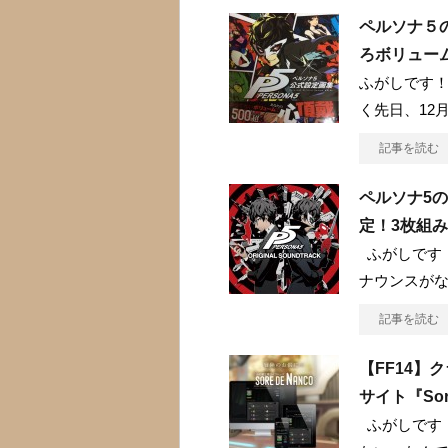
ペルソナ５
ろボリュー
ふがしです！
く先日、12
記事を読む
ペルソナ5の
定！3枚組み
ふがしです
ナウンスが
記事を読む
【FF14
サイト『Sor
ふがしです！