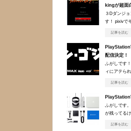
kingが超
３Dダンジョ
す！ pixi
記事を読む
PlaySt
配信決定！
ふがしです！
ィにアテら
記事を読む
PlaySta
ふがしです。
が残ってる
記事を読む