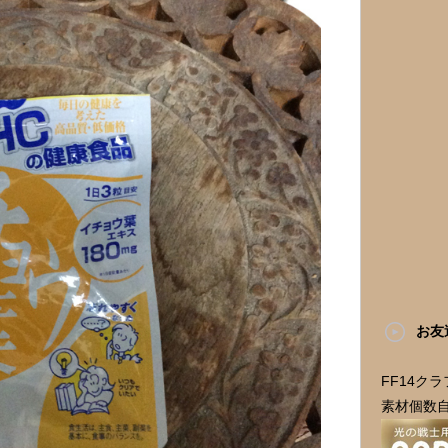
お友
FF14ク
素材個数