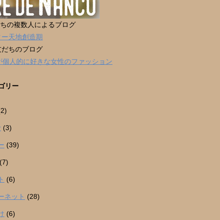
だちの複数人によるブログ
ター天地創造期
友だちのブログ
男が個人的に好きな女性のファッション
ゴリー
2)
r
(3)
ー
(39)
(7)
ト
(6)
ーネット
(28)
け
(6)