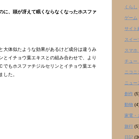
くらし
のに、頭が冴えて眠くならなくなったホスファ
ゲーム
サイト
スイー
と大体似たような効果があるけど成分は違うみ
スマホ
ンとイチョウ葉エキスとの組み合わせで、より
チュー
Ｃでもホスファチジルセリンとイチョウ葉エキ
ニコニ
ました。
ニュー
創作
(5
動物
(4
家電・
旅行
(5
日記
(3