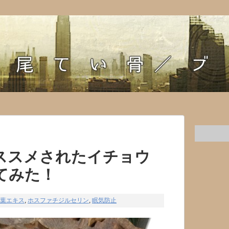
ススメされたイチョウ
てみた！
葉エキス
,
ホスファチジルセリン
,
眠気防止