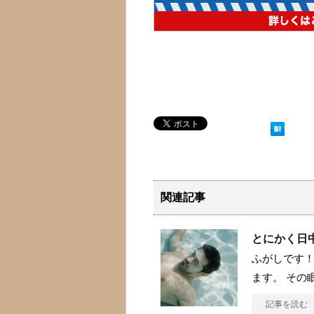
関連記事
とにかく日
ふがしです！
ます。 その
記事を読む