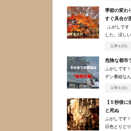
季節の変わ
すぐ具合が
ふがしです！
した。涼し
記事を読む
危険な都市
ふがしです！
デン番組な
記事を読む
【５秒後に
と死ぬ
ふがしです！
日色とりど