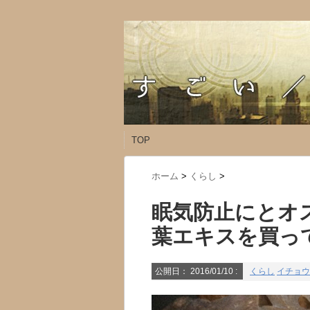
TOP
ホーム
>
くらし
>
眠気防止にとオ
葉エキスを買っ
公開日：
2016/01/10
:
くらし
イチョウ