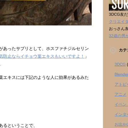
3DCG友
クリエイ
おっさん
32歳の
があったサプリとして、ホスファチジルセリン
カテ
気防止ならイチョウ葉エキスもいいですよ！
」
。
3DCG
(
Blende
葉エキスには下記のような人に効果があるみた
アトピ
アニメ
イベン
インタ
お出か
あるということで、