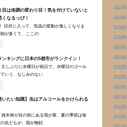
2016
り目は体調の変わり目！気を付けていないと
2016
悪くなるっぴ！
 10月に入って、気温の変動が激しくなりま
2016
い朝が多くて、ここの
2016
2016
2016
ランキングに日本の5都市がランクイン！
 久しぶりに水曜日が祝日で、水曜日のゴール
2016
んていう、なじみのない
2016
2016
2015
使いたい知識】虫はアルコールをかけられる
2015
 雑木林が目の前にある我が家、夏の季節は毎
2015
りの虫どもが、我が物顔
2015