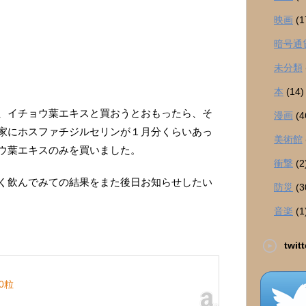
映画
(1
暗号通
未分類
本
(14)
、イチョウ葉エキスと買おうとおもったら、そ
漫画
(4
家にホスファチジルセリンが１月分くらいあっ
美術館
ウ葉エキスのみを買いました。
衝撃
(2
く飲んでみての結果をまた後日お知らせしたい
防災
(3
音楽
(1
twitt
0粒