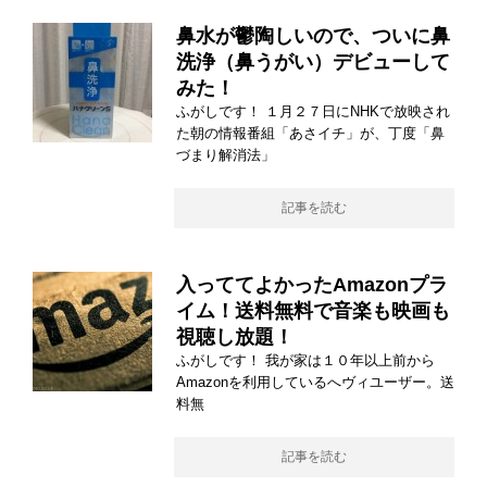
鼻水が鬱陶しいので、ついに鼻
洗浄（鼻うがい）デビューして
みた！
ふがしです！ １月２７日にNHKで放映され
た朝の情報番組「あさイチ」が、丁度「鼻
づまり解消法」
記事を読む
入っててよかったAmazonプラ
イム！送料無料で音楽も映画も
視聴し放題！
ふがしです！ 我が家は１０年以上前から
Amazonを利用しているへヴィユーザー。送
料無
記事を読む