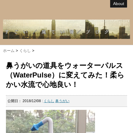
About
ホーム
>
くらし
>
鼻うがいの道具をウォーターパルス
（WaterPulse）に変えてみた！柔ら
かい水流で心地良い！
公開日：
2018/12/08
:
くらし
鼻うがい