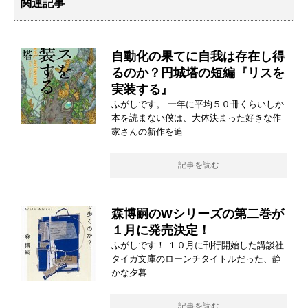
関連記事
自動化の果てに自我は存在し得
るのか？円城塔の短編『リスを
実装する』
ふがしです。 一年に平均５０冊くらいしか
本を読まない僕は、大体決まった好きな作
家さんの新作を追
記事を読む
森博嗣のWシリーズの第二巻が
１月に発売決定！
ふがしです！ １０月に刊行開始した講談社
タイガ文庫のローンチタイトルだった、静
かな夕暮
記事を読む