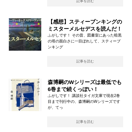
記事を読む
【感想】スティーブンキングの
ミスターメルセデスを読んだ！
ふがしです！ その昔、図書室にあった暗黒
の塔の面白さに一目ぼれして、スティーブ
ンキング
記事を読む
森博嗣のWシリーズは最低でも
6巻まで続くっぽい！
ふがしです！ 講談社タイガ文庫で現在2巻
目まで刊行中の、森博嗣のWシリーズです
が、てっ
記事を読む