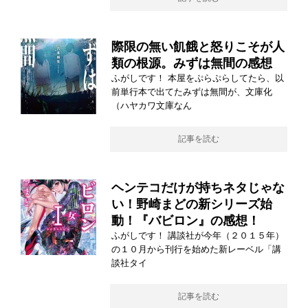
際限の無い飢餓と怒りこそが人
類の根源。みずは無間の感想
ふがしです！ 本屋をぷらぷらしてたら、以
前単行本で出てたみずは無間が、文庫化
（ハヤカワ文庫なん
記事を読む
ヘンテコだけが持ちネタじゃな
い！野崎まどの新シリーズ始
動！『バビロン』の感想！
ふがしです！ 講談社が今年（２０１５年）
の１０月から刊行を始めた新レーベル「講
談社タイ
記事を読む