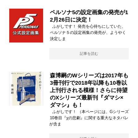
ペルソナ5の設定画集の発売が1
2月26日に決定！
ふがしです！ 発売を心待ちにしていた、
ペルソナ５の設定画集の発売が、ようやく
決定しま
記事を読む
森博嗣のWシリーズは2017年も
3冊刊行で2018年以降も10巻以
上刊行される模様！さらに待望
のXシリーズ最新刊『ダマシ×
ダマシ』も！
ふがしです！ （本ページには、Gシリーズ
10巻目『χの悲劇』に関する重大なネタバレ
が含ま