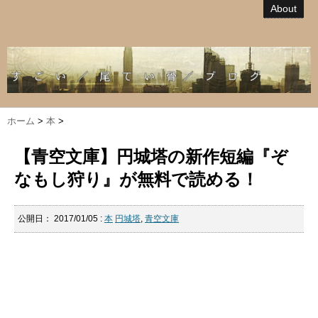
About
ホーム
>
本
>
【青空文庫】円城塔の新作短編『ぞ
なもし狩り』が無料で読める！
公開日：
2017/01/05
:
本
円城塔
,
青空文庫