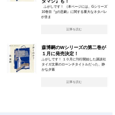
ダマシ』も！
ふがしです！ （本ページには、Gシリーズ
10巻目『χの悲劇』に関する重大なネタバレ
が含ま
記事を読む
森博嗣のWシリーズの第二巻が
１月に発売決定！
ふがしです！ １０月に刊行開始した講談社
タイガ文庫のローンチタイトルだった、静
かな夕暮
記事を読む