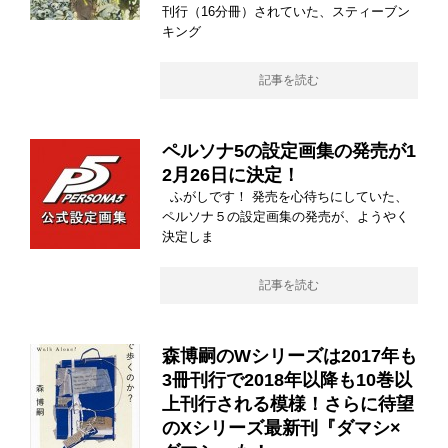
刊行（16分冊）されていた、スティーブン
キング
記事を読む
ペルソナ5の設定画集の発売が1
2月26日に決定！
ふがしです！ 発売を心待ちにしていた、
ペルソナ５の設定画集の発売が、ようやく
決定しま
記事を読む
森博嗣のWシリーズは2017年も
3冊刊行で2018年以降も10巻以
上刊行される模様！さらに待望
のXシリーズ最新刊『ダマシ×