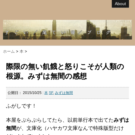
About
ホーム
>
本
>
際限の無い飢餓と怒りこそが人類の
根源。みずは無間の感想
公開日：
2015/10/25
:
本
SF
,
みずは無間
ふがしです！
本屋をぷらぷらしてたら、以前単行本で出てた
みずは
無間
が、文庫化（ハヤカワ文庫なんで特殊版型だけ