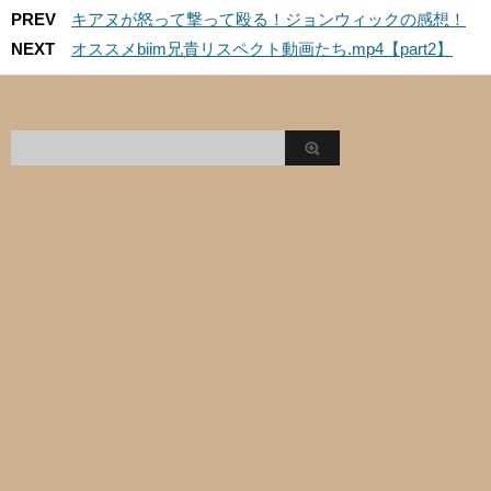
PREV
キアヌが怒って撃って殴る！ジョンウィックの感想！
NEXT
オススメbiim兄貴リスペクト動画たち.mp4【part2】