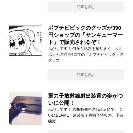
記事を読む
ポプテピピックのグッズが390
円ショップの「サンキューマー
ト」で販売されるぞ！
ふがしです！ 何かと話題を振りまく、大川
ぶくぶの混沌4コマの「ポプテピピック」の
グッズ
記事を読む
重力子放射線射出装置の姿がつ
いに公開！
ふがしです！ 弐瓶勉先生のTwitterにて、つ
いにBLAME！新装版全巻購入特典の、千値
練製