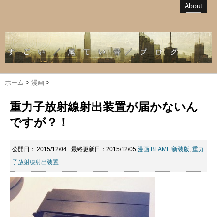
About
ホーム
>
漫画
>
重力子放射線射出装置が届かないん
ですが？！
公開日：
2015/12/04
: 最終更新日：2015/12/05
漫画
BLAME!新装版
,
重力
子放射線射出装置