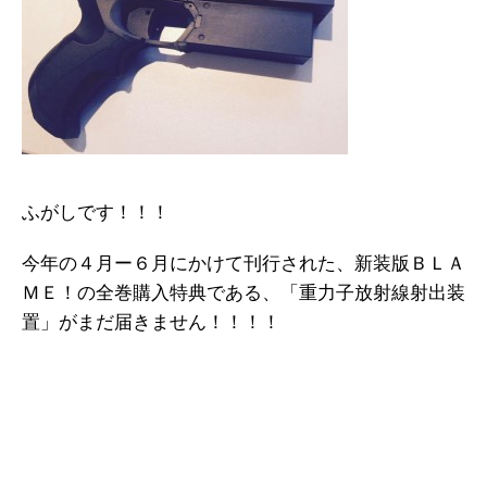
ふがしです！！！
今年の４月ー６月にかけて刊行された、新装版ＢＬＡ
ＭＥ！の全巻購入特典である、「重力子放射線射出装
置」がまだ届きません！！！！