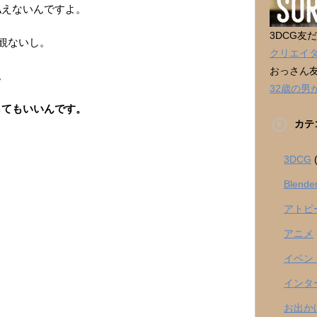
も払えないんですよ。
3DCG友
観ないし。
クリエイ
おっさん
。
32歳の
出してもいいんです。
カテ
3DCG
(
Blende
アトピ
アニメ
イベン
インタ
お出か