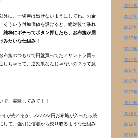
！
2017
以外に、一切声は出せないようにしてね。お金
2017
、そういう付加価値を設けると、絶対後で暴れ
2017
。
純粋にポチってボタン押したら、お布施が届
2017
けみたいな仕組み！
2017
お布施のつもりで円盤買ってた／サントラ買っ
2017
足しちゃって、逆効果なんじゃないの？って意
2017
2017
2017
いで、実験してみて！！
2017
2016
レイが売れるか、ZZZZZZ円お布施が入ったら続
にして、強引に信者から絞り取るような仕組み
2016
2016