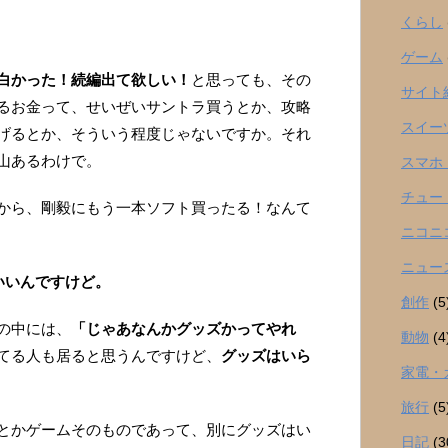
くらし
ゲーム
白かった！続編出て欲しい！
と思っても、その
サイト
るお金って、せいぜいサントラ買うとか、攻略
スイー
あげるとか、そういう程度じゃないですか。それ
山あるわけで。
スマホ
チュー
から、剛毅にもう一本ソフト買ったる！なんて
ニコニ
ニュー
いいんですけど。
創作
(5
の中には、
「じゃあなんかグッズかってやれ
動物
(4
てる人も居ると思うんですけど、
グッズはいら
家電・
旅行
(5
とかゲームそのものであって、別にグッズはい
日記
(3