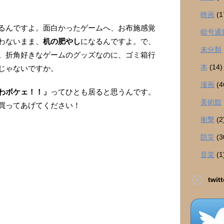
映画
(1
るんですよ。面白かったゲームへ、お布施感覚
暗号通
わないまま、
机の肥やし
になるんですよ。で、
未分類
。折角好きなゲームのグッズなのに、ゴミ箱行
本
(14)
じゃないですか。
漫画
(4
わボケェ！！」
ってひとも居ると思うんです。
美術館
買ってあげてください！
衝撃
(2
防災
(3
音楽
(1
twitt