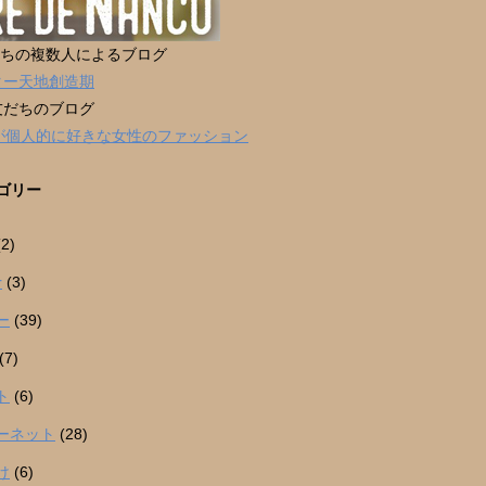
だちの複数人によるブログ
ター天地創造期
友だちのブログ
男が個人的に好きな女性のファッション
ゴリー
2)
r
(3)
ー
(39)
(7)
ト
(6)
ーネット
(28)
け
(6)