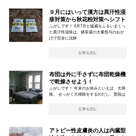
９月にはいって漢方は異汗性湿
疹対策から秋花粉対策へシフト
ふがしです！ 6月7月と猛威をふるいまくっ
た異汗性湿疹は、猪苓湯の大量投与のおか
げで完全に沈静
記事を読む
布団は外に干さずに布団乾燥機
で乾燥させよう！
ふがしです！ 年末のお休みといえば、大掃
除。 せっかく大掃除をするのだし、普段は
記事を読む
アトピー性皮膚炎の人は内臓型