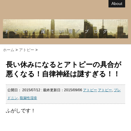
About
ホーム
>
アトピー
>
長い休みになるとアトピーの具合が
悪くなる！自律神経は謎すぎる！！
公開日：
2015/07/12
: 最終更新日：2015/09/06
アトピー
アトピー
,
プレ
ドニン
,
脂漏性湿疹
ふがしです！