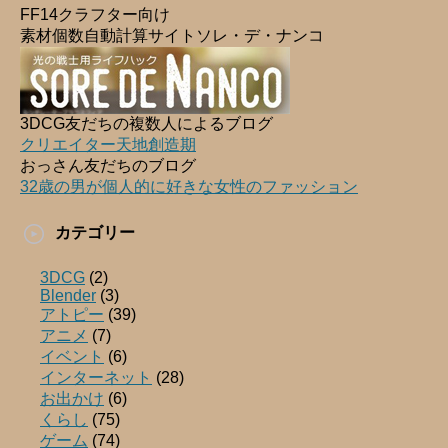
FF14クラフター向け
素材個数自動計算サイトソレ・デ・ナンコ
3DCG友だちの複数人によるブログ
クリエイター天地創造期
おっさん友だちのブログ
32歳の男が個人的に好きな女性のファッション
カテゴリー
3DCG
(2)
Blender
(3)
アトピー
(39)
アニメ
(7)
イベント
(6)
インターネット
(28)
お出かけ
(6)
くらし
(75)
ゲーム
(74)