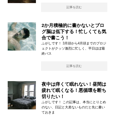
記事を読む
2か月積極的に書かないとブロ
グ脳は低下する！忙しくても気
合で書こう！
ふがしです！ 3月頭から4月頭までのプロジ
ェクトがクッソ激烈に忙しく、平日ほぼ最
終バス
記事を読む
夜中は痒くて眠れない！昼間は
疲れて眠くなる！悪循環を断ち
切りたい！
ふがしです！ この記事は、本当にとりとめ
のない、日記と大差ないものだと先に書い
ておきま