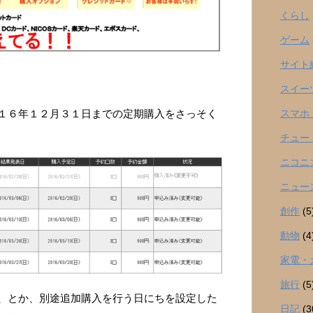
くらし
ゲーム
サイト
スイー
スマホ
１６年１２月３１日までの定期購入をさっそく
チュー
ニコニ
ニュー
創作
(5
動物
(4
家電・
旅行
(5
、とか、別途追加購入を行う日にちを設定した
日記
(3