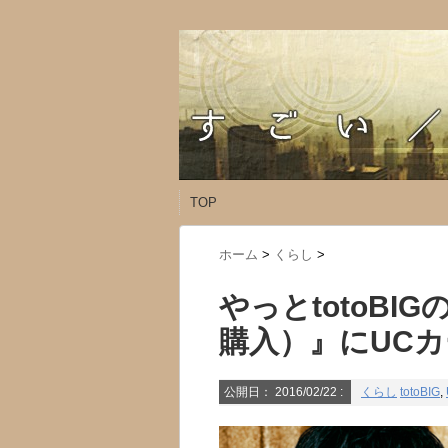
TOP
ホーム
>
くらし
>
やっとtotoB
購入）』にUC
公開日：
2016/02/22
:
くらし
totoBIG
,