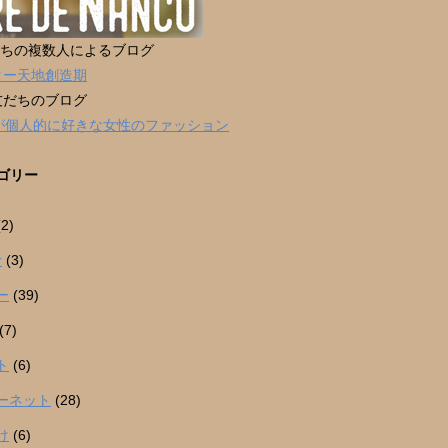
だちの複数人によるブログ
ター天地創造期
友だちのブログ
男が個人的に好きな女性のファッション
ゴリー
2)
r
(3)
ー
(39)
(7)
ト
(6)
ーネット
(28)
け
(6)