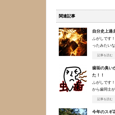
関連記事
自分史上過
ふがしです！
ったみたい
記事を読む
歯垢の臭い
た！！
ふがしです！
から歯同士
記事を読む
今年のスギ