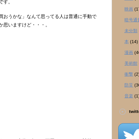
です。
映画
(1
買おうかな」なんて思ってる人は普通に手動で
暗号通
か思いますけど・・・。
未分類
本
(14)
漫画
(4
美術館
衝撃
(2
防災
(3
音楽
(1
twitt