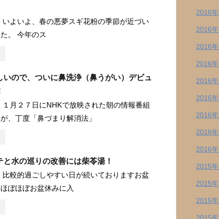
2016
 いよいよ、春の悪夢スギ花粉の季節が近づい
2016
た。 今年のス
2016
2016
しいので、ついに鼻洗浄（鼻うがい）デビュ
2016
！
2016
 １月２７日にNHKで放映された朝の情報番組
2016
」が、丁度「鼻づまり解消法」
2016
2016
テと水の巡りの改善には柴苓湯！
2015
 比較的過ごしやすい日が続いておりますお盆
2015
、ほぼほぼお盆休みに入
2015
2015