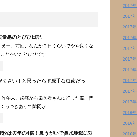
2017
2017
2017
去最悪のとびひ日記
2017
 えー、前回、なんか３日くらいでやや良くな
2017
なことかいたとびひです
2017
2017
2017
がくさい！と思ったらド派手な虫歯だっ
2017
 昨年末、歯痛から歯医者さんに行った際、昔
2017
がくっつきあって隙間が
2016
2016
花粉は去年の4倍！鼻うがいで鼻水地獄に対
2016