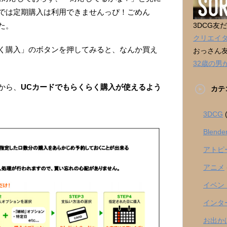
では定期購入は利用できませんっぴ！ごめん
た。
3DCG友
クリエイ
く購入」のボタンを押してみると、なんか買え
おっさん
32歳の
から、
UCカードでもらくらく購入が使えるよう
カテ
3DCG
(
Blende
アトピ
アニメ
イベン
インタ
お出か