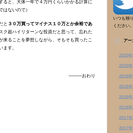
すると、大体一年で４万円くらいかかる計算に
ではないので）
いつも独
だと
３０万買ってマイナス１０万とか余裕であ
ください
スク超ハイリターンな投資だと思って、忘れた
が来ることを夢想しながら、そもそも買ったこ
アー
います。
2020
2020
―――おわり
2018
2018
2018
2018
2017
2017