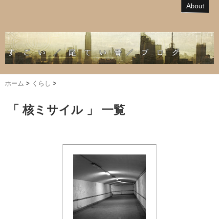
About
ホーム
>
くらし
>
「 核ミサイル 」 一覧