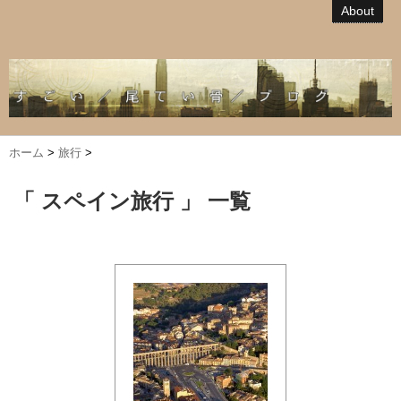
About
ホーム
>
旅行
>
「 スペイン旅行 」 一覧