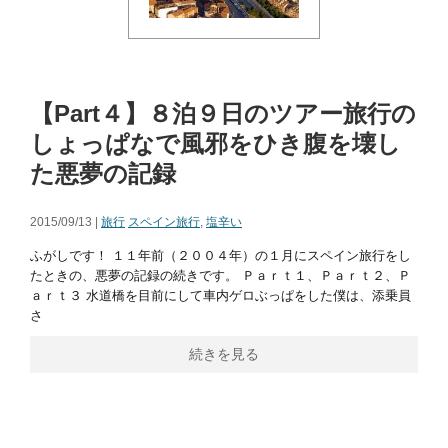
【Part４】８泊９日のツアー旅行の
しょっぱなで風邪をひき腹を壊し
た悪夢の記録
2015/09/13 |
旅行
スペイン旅行
,
塩辛い
ふがしです！ １１年前（２００４年）の１月にスペイン旅行をし
たときの、悪夢の記録の続きです。 Ｐａｒｔ１、Ｐａｒｔ２、Ｐ
ａｒｔ３ 水道橋を目前にして車内ゲロぶっぱをした僕は、添乗員
さ
続きを見る