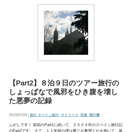
【Part2】８泊９日のツアー旅行の
しょっぱなで風邪をひき腹を壊し
た悪夢の記録
2015/07/26 |
旅行
スペイン旅行
,
マドリード
,
耳痛
,
飛行機
ふがしです！ 前回のPart1に続いて、２００４年のスペイン旅行記
のPart2です。 さて、１１年前の僕は夢とか希望とかを抱いて、単