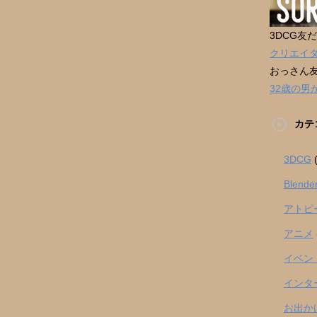
3DCG友
クリエイ
おっさん
32歳の
カテ
3DCG
(
Blende
アトピ
アニメ
イベン
インタ
お出か