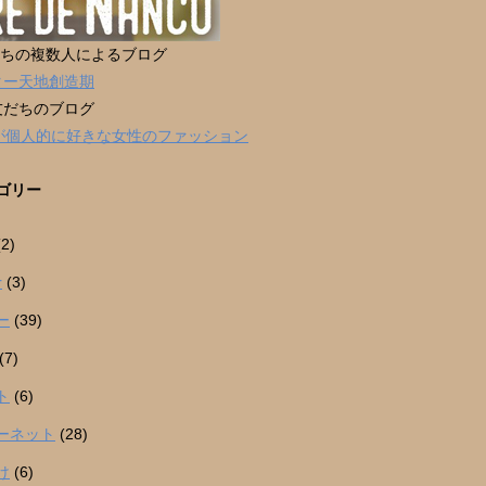
だちの複数人によるブログ
ター天地創造期
友だちのブログ
男が個人的に好きな女性のファッション
ゴリー
2)
r
(3)
ー
(39)
(7)
ト
(6)
ーネット
(28)
け
(6)