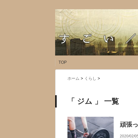
TOP
ホーム
>
くらし
>
「 ジム 」 一覧
頑張
2020/02/0