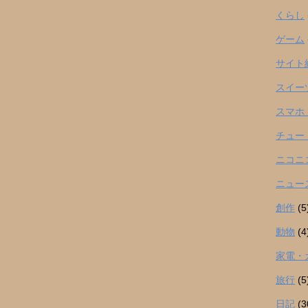
くらし
ゲーム
サイト
スイー
スマホ
チュー
ニコニ
ニュー
創作
(5
動物
(4
家電・
旅行
(5
日記
(3