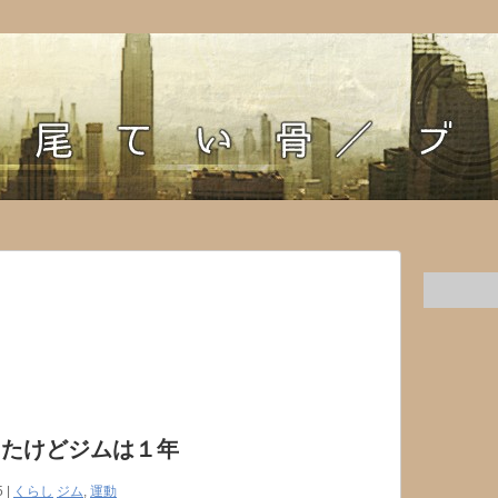
ったけどジムは１年
5 |
くらし
ジム
,
運動